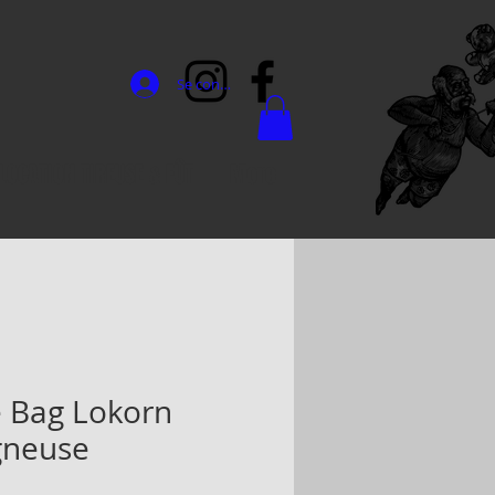
Se connecter
LOCATION TIREUSE & FÛT
More
e Bag Lokorn
gneuse