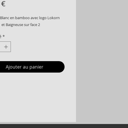
Prix
 €
 Blanc en bamboo avec logo Lokorn
1 et Baigneuse sur face 2
é
*
Ajouter au panier