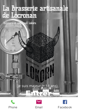
La Brasserie artisanale
de Locronan
Breserezh artizanel Lokorn
Je suis majeur (+ 18 ans)
Entrer
Inscrivez-vous pour être tenu au
Phone
Email
Facebook